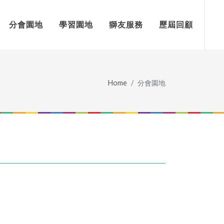
分會園地
學習園地
獅友服務
歷屆回顧
Home
分會園地