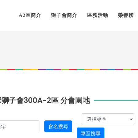
A2區簡介
獅子會簡介
區務活動
榮譽榜
獅子會300A-2區 分會園地
會名搜尋
專區搜尋