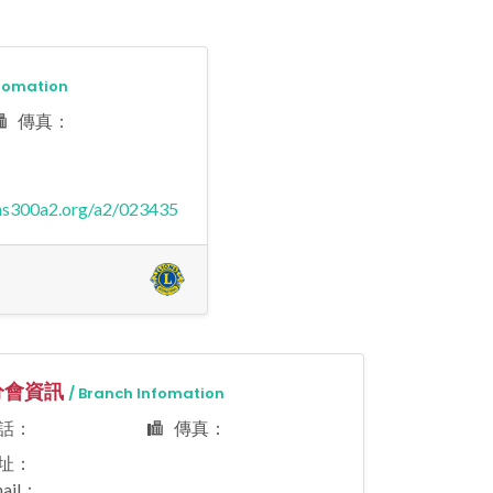
nfomation
傳真：
ons300a2.org/a2/023435
救濟飢餓
視力
Hunger
Vision
會資訊
/ Branch Infomation
話：
傳真：
址：
ail：