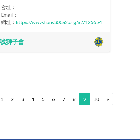
會址：
Email：
網址：
https://www.lions300a2.org/a2/125654
誠獅子會
1
2
3
4
5
6
7
8
9
10
»