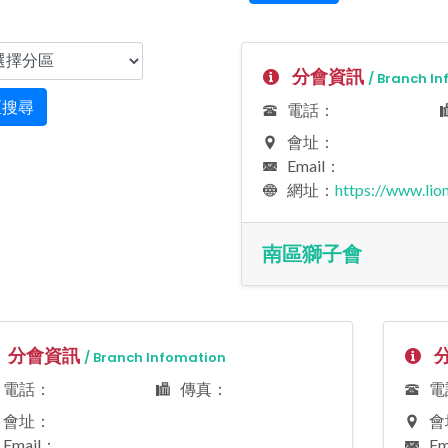
分會資訊
/ Branch I
區搜尋
電話：
會址：
Email：
網址：
https://www.li
南區獅子會
災難援助
環保
Disaster Relief
Environment
分會資訊
分
/ Branch Infomation
電話：
傳真：
電
會址：
會
Email：
Em