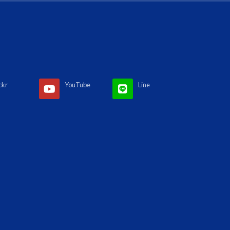
ckr
YouTube
Line