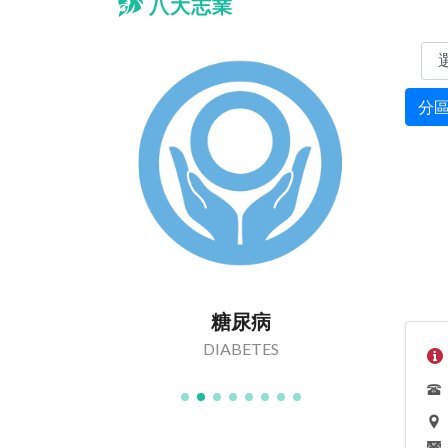
八大志業
分
主義
糖尿病
 Efforts
DIABETES